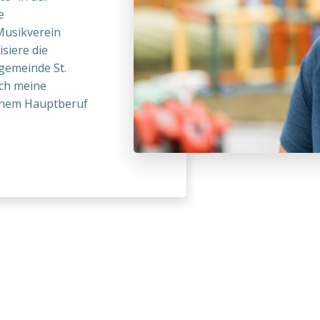
e
 Musikverein
siere die
gemeinde St.
ich meine
einem Hauptberuf